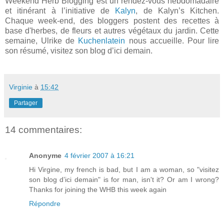
Weekend Herb Blogging est un rendez-vous hebdomadaire
et itinérant à l’initiative de
Kalyn
, de Kalyn’s Kitchen.
Chaque week-end, des bloggers postent des recettes à
base d'herbes, de fleurs et autres végétaux du jardin. Cette
semaine, Ulrike de
Kuchenlatein
nous accueille. Pour lire
son résumé, visitez son blog d’ici demain.
Virginie
à
15:42
Partager
14 commentaires:
Anonyme
4 février 2007 à 16:21
Hi Virgine, my french is bad, but I am a woman, so "visitez
son blog d’ici demain" is for man, isn't it? Or am I wrong?
Thanks for joining the WHB this week again
Répondre