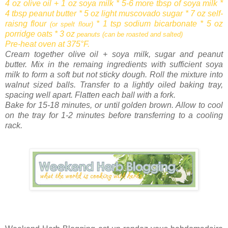
4 oz olive oil + 1 oz soya milk * 5-6 more tbsp of soya milk *
4 tbsp peanut butter * 5 oz light muscovado sugar * 7 oz self-
raisng flour
* 1 tsp sodium bicarbonate * 5 oz
(or spelt flour)
porridge oats * 3 oz
peanuts (can be roasted and salted)
Pre-heat oven at 375°F.
Cream together olive oil + soya milk, sugar and peanut
butter. Mix in the remaing ingredients with sufficient soya
milk to form a soft but not sticky dough. Roll the mixture into
walnut sized balls. Transfer to a lightly oiled baking tray,
spacing well apart. Flatten each ball with a fork.
Bake for 15-18 minutes, or until golden brown. Allow to cool
on the tray for 1-2 minutes before transferring to a cooling
rack.