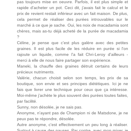
pas toujours mise en oeuvre. Parfois, il est plus simple et
rapide d'acheter un pot. Ceci dit, j'avais fait le calcul et le
prix de revient restait inférieur avec un fait maison. De plus,
cela permet de réaliser des purées introuvables sur le
marché à ce que je sache. Oui, les noix de macadamia sont
chères, mais as-tu déjà acheté de la purée de macadamia
?
Céline, je pense que c'est plus galère avec des petites
graines. Il est plus facile de les réduire en purée si l'on
rajoute un liquide, comme l'a fait Chri-Leroy d'ailleurs -
merci à elle de nous faire partager son expérience.
Maneki, la chauffe des graines détruit certains de leurs
précieux nutriments.
Valérie, chacun choisit selon son temps, les prix de sa
boutique, son envie et ses principes diététiques. Ici je ne
fais que livrer une technique pour ceux que ça intéresse.
Moi-même j'achète le plus souvent des purées toutes faites,
par facilité.
Sunny, non désolée, je ne sais pas.
Anonyme, n'ayant pas de Champion ni de Matsdone, je ne
peux pas te répondre, désolée.
Autre anonyme, c'est effectivement un peu long à réaliser.
Surtout à cause des pauses. Par contre, avec mon mixer, je