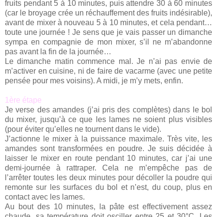
fruits pendant 5 à 10 minutes, puis attendre 30 à 60 minutes
(car le broyage crée un réchauffement des fruits indésirable),
avant de mixer à nouveau 5 à 10 minutes, et cela pendant…
toute une journée ! Je sens que je vais passer un dimanche
sympa en compagnie de mon mixer, s’il ne m’abandonne
pas avant la fin de la journée…
Le dimanche matin commence mal. Je n’ai pas envie de
m’activer en cuisine, ni de faire de vacarme (avec une petite
pensée pour mes voisins). A midi, je m’y mets, enfin.
1ère étape
Je verse des amandes (j’ai pris des complètes) dans le bol
du mixer, jusqu’à ce que les lames ne soient plus visibles
(pour éviter qu’elles ne tournent dans le vide).
J’actionne le mixer à la puissance maximale. Très vite, les
amandes sont transformées en poudre. Je suis décidée à
laisser le mixer en route pendant 10 minutes, car j’ai une
demi-journée à rattraper. Cela ne m’empêche pas de
l’arrêter toutes les deux minutes pour décoller la poudre qui
remonte sur les surfaces du bol et n’est, du coup, plus en
contact avec les lames.
Au bout des 10 minutes, la pâte est effectivement assez
chaude, sa température doit osciller entre 25 et 30°C. Les