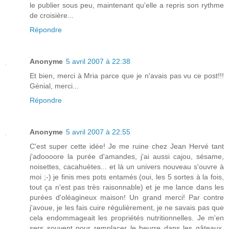
le publier sous peu, maintenant qu'elle a repris son rythme
de croisière...
Répondre
Anonyme
5 avril 2007 à 22:38
Et bien, merci à Mria parce que je n'avais pas vu ce post!!!
Génial, merci...
Répondre
Anonyme
5 avril 2007 à 22:55
C'est super cette idée! Je me ruine chez Jean Hervé tant
j'adoooore la purée d'amandes, j'ai aussi cajou, sésame,
noisettes, cacahuètes... et là un univers nouveau s'ouvre à
moi ;-) je finis mes pots entamés (oui, les 5 sortes à la fois,
tout ça n'est pas très raisonnable) et je me lance dans les
purées d'oléagineux maison! Un grand merci! Par contre
j'avoue, je les fais cuire régulièrement, je ne savais pas que
cela endommageait les propriétés nutritionnelles. Je m'en
sers souvent pour remplacer le beurre dans les gâteaux,