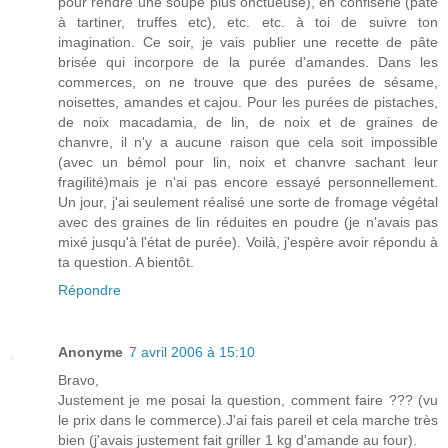
pour rendre une soupe plus onctueuse), en confiserie (pâte
à tartiner, truffes etc), etc. etc. à toi de suivre ton
imagination. Ce soir, je vais publier une recette de pâte
brisée qui incorpore de la purée d'amandes. Dans les
commerces, on ne trouve que des purées de sésame,
noisettes, amandes et cajou. Pour les purées de pistaches,
de noix macadamia, de lin, de noix et de graines de
chanvre, il n'y a aucune raison que cela soit impossible
(avec un bémol pour lin, noix et chanvre sachant leur
fragilité)mais je n'ai pas encore essayé personnellement.
Un jour, j'ai seulement réalisé une sorte de fromage végétal
avec des graines de lin réduites en poudre (je n'avais pas
mixé jusqu'à l'état de purée). Voilà, j'espère avoir répondu à
ta question. A bientôt.
Répondre
Anonyme
7 avril 2006 à 15:10
Bravo,
Justement je me posai la question, comment faire ??? (vu
le prix dans le commerce).J'ai fais pareil et cela marche très
bien (j'avais justement fait griller 1 kg d'amande au four).