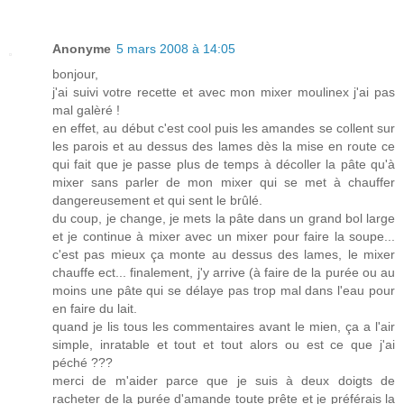
Anonyme
5 mars 2008 à 14:05
bonjour,
j'ai suivi votre recette et avec mon mixer moulinex j'ai pas
mal galèré !
en effet, au début c'est cool puis les amandes se collent sur
les parois et au dessus des lames dès la mise en route ce
qui fait que je passe plus de temps à décoller la pâte qu'à
mixer sans parler de mon mixer qui se met à chauffer
dangereusement et qui sent le brûlé.
du coup, je change, je mets la pâte dans un grand bol large
et je continue à mixer avec un mixer pour faire la soupe...
c'est pas mieux ça monte au dessus des lames, le mixer
chauffe ect... finalement, j'y arrive (à faire de la purée ou au
moins une pâte qui se délaye pas trop mal dans l'eau pour
en faire du lait.
quand je lis tous les commentaires avant le mien, ça a l'air
simple, inratable et tout et tout alors ou est ce que j'ai
péché ???
merci de m'aider parce que je suis à deux doigts de
racheter de la purée d'amande toute prête et je préférais la